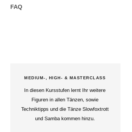
FAQ
RCLASS
PRIVATSTUNDEN
 weitere
In einer Privatstunde bestimmte Ih
owie
eigene Vorrankommen.
wfoxtrott
u.