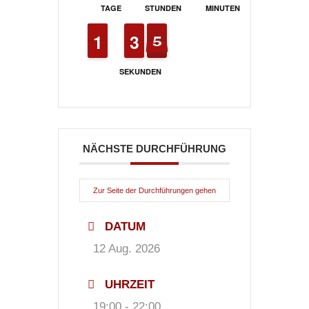
TAGE
STUNDEN
MINUTEN
1
1
1
1
4
3
3
6
5
5
SEKUNDEN
NÄCHSTE DURCHFÜHRUNG
Zur Seite der Durchführungen gehen
DATUM
12 Aug. 2026
UHRZEIT
19:00 - 22:00