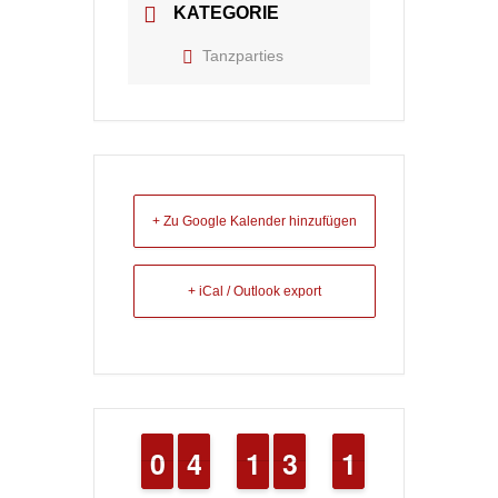
KATEGORIE
Tanzparties
+ Zu Google Kalender hinzufügen
+ iCal / Outlook export
9
9
0
0
3
3
4
4
1
1
1
1
2
2
3
3
1
1
1
1